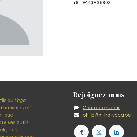
+91 94439 98902
Rejoignez-nous
tils du
Yoga
aumatismes et
Contactez-nous
nt que
philip@mitra-yoga.be
te ses outils
els, des