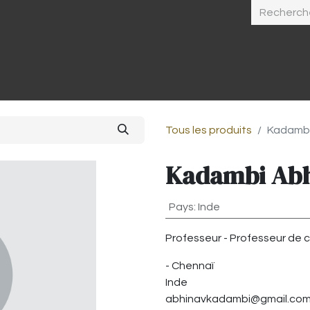
Accueil
La tradition
Registre
Eco
Tous les produits
Kadambi
Kadambi Ab
Pays
:
Inde
Professeur
-
Professeur de 
-
Chennaï
Inde
abhinavkadambi@gmail.co