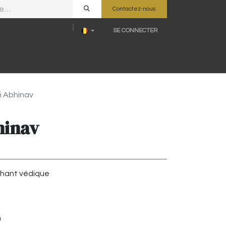
Contactez-nous
SE CONNECTER
les affiliées
Conseil académique
FAQ
 Abhinav
hinav
chant védique
m